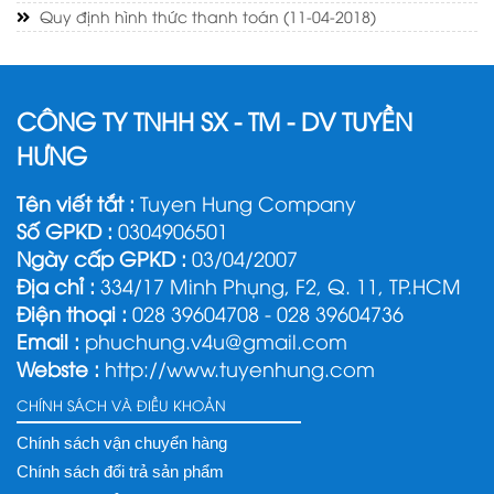
Quy định hình thức thanh toán
(11-04-2018)
CÔNG TY TNHH SX - TM - DV TUYỀN
HƯNG
Tên viết tắt :
Tuyen Hung Company
Số GPKD :
0304906501
Ngày cấp GPKD :
03/04/2007
Địa chỉ :
334/17 Minh Phụng, F2, Q. 11, TP.HCM
Điện thoại :
028 39604708 - 028 39604736
Email :
phuchung.v4u@gmail.com
Webste :
http://www.tuyenhung.com
CHÍNH SÁCH VÀ ĐIỀU KHOẢN
Chính sách vận chuyển hàng
Chính sách đổi trả sản phẩm