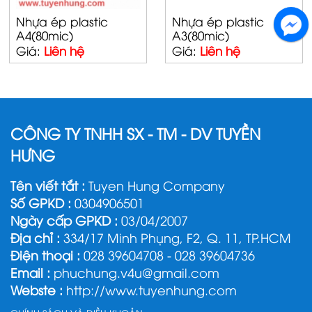
Nhựa ép plastic
Nhựa ép plastic
A4(80mic)
A3(80mic)
Giá:
Liên hệ
Giá:
Liên hệ
CÔNG TY TNHH SX - TM - DV TUYỀN
HƯNG
Tên viết tắt :
Tuyen Hung Company
Số GPKD :
0304906501
Ngày cấp GPKD :
03/04/2007
Địa chỉ :
334/17 Minh Phụng, F2, Q. 11, TP.HCM
Điện thoại :
028 39604708 - 028 39604736
Email :
phuchung.v4u@gmail.com
Webste :
http://www.tuyenhung.com