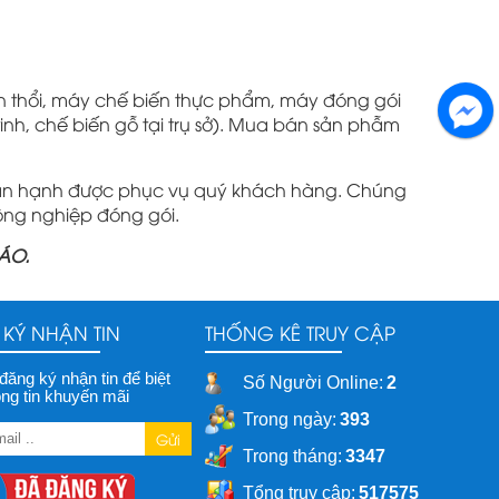
án thổi, máy chế biến thực phẩm, máy đóng gói
 tinh, chế biến gỗ tại trụ sở). Mua bán sản phẫm
hân hạnh được phục vụ quý khách hàng. Chúng
ông nghiệp đóng gói.
ÁO.
KÝ NHẬN TIN
THỐNG KÊ TRUY CẬP
 đăng ký nhận tin để biệt
Số Người Online:
2
ng tin khuyến mãi
Trong ngày:
393
Gửi
Trong tháng:
3347
Tổng truy cập:
517575