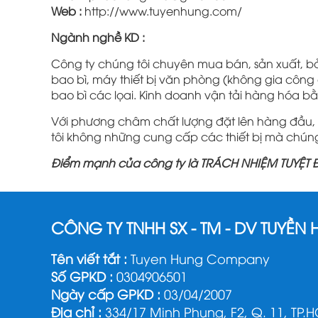
Web :
http://www.tuyenhung.com/
Ngành nghề KD :
Công ty chúng tôi chuyên mua bán, sản xuất, bả
bao bì, máy thiết bị văn phòng (không gia công cơ
bao bì các lọai. Kinh doanh vận tải hàng hóa bằ
Với phương châm chất lượng đặt lên hàng đầu,
tôi không những cung cấp các thiết bị mà chún
Điểm mạnh của công ty là TRÁCH NHIỆM TUYỆT
CÔNG TY TNHH SX - TM - DV TUYỀN
Tên viết tắt :
Tuyen Hung Company
Số GPKD :
0304906501
Ngày cấp GPKD :
03/04/2007
Địa chỉ :
334/17 Minh Phụng, F2, Q. 11, TP.