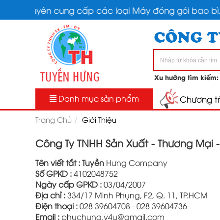
Chuyên cung cấp các loại Máy đóng gói bao bì, Máy
Xu hướng tìm kiếm
Danh mục sản phẩm
Chương tr
Trang Chủ
Giới Thiệu
Công Ty TNHH Sản Xuất - Thương Mại 
Tên viết tắt : Tuyền
Hưng Company
Số GPKD :
4102048752
Ngày cấp GPKD :
03/04/2007
Địa chỉ :
334/17 Minh Phụng, F2, Q. 11, TP.HCM
Điện thoại :
028 39604708 - 028 39604736
Email :
phuchung.v4u@gmail.com