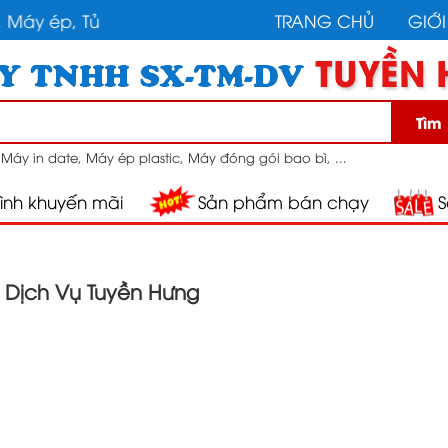
 ép, Tủ sấy, Máy rút màng co, Máy định hình, Máy hút
TRANG CHỦ
GIỚI
Tìm
:
Máy in date, Máy ép plastic, Máy đóng gói bao bì, ...
ình khuyến mãi
Sản phẩm bán chạy
S
- Dịch Vụ Tuyền Hưng