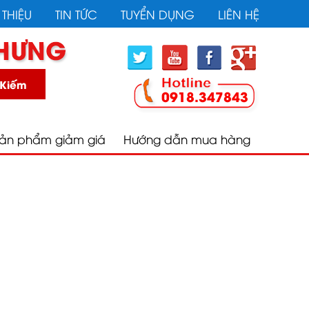
 chân không, Máy thiết bị văn phòng phẩm, Túi và Bao
 THIỆU
TIN TỨC
TUYỂN DỤNG
LIÊN HỆ
 Kiếm
0918.347843
ản phẩm giảm giá
Hướng dẫn mua hàng