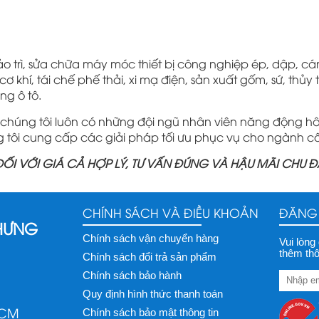
o trì, sửa chữa máy móc thiết bị công nghiệp ép, dập, c
 khí, tái chế phế thải, xi mạ điện, sản xuất gốm, sứ, thủy
ng ô tô.
 chúng tôi luôn có những đội ngũ nhân viên năng động 
g tôi cung cấp các giải pháp tối ưu phục vụ cho ngành c
 ĐỐI VỚI GIÁ CẢ HỢP LÝ, TƯ VẤN ĐÚNG VÀ HẬU MÃI CHU Đ
CHÍNH SÁCH VÀ ĐIỀU KHOẢN
ĐĂNG 
 HƯNG
Chính sách vận chuyển hàng
Vui lòng
thêm thô
Chính sách đổi trả sản phẩm
Chính sách bảo hành
Quy định hình thức thanh toán
HCM
Chính sách bảo mật thông tin