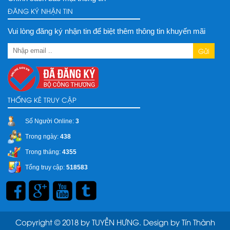
ĐĂNG KÝ NHẬN TIN
Vui lòng đăng ký nhận tin để biệt thêm thông tin khuyến mãi
Gửi
THỐNG KÊ TRUY CẬP
Số Người Online:
3
Trong ngày:
438
Trong tháng:
4355
Tổng truy cập:
518583
Copyright © 2018 by TUYỀN HƯNG. Design by Tín Thành