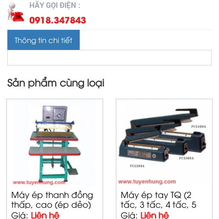
HÃY GỌI ĐIỆN :
0918.347843
Thông tin chi tiết
Sản phẩm cùng loại
Máy ép thanh đồng
Máy ép tay TQ (2
thấp, cao (ép dẻo)
tấc, 3 tấc, 4 tấc, 5
tấc)
Giá:
Liên hệ
Giá:
Liên hệ