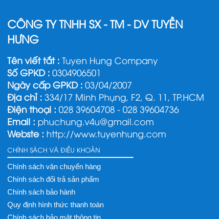
CÔNG TY TNHH SX - TM - DV TUYỀN
HƯNG
Tên viết tắt :
Tuyen Hung Company
Số GPKD :
0304906501
Ngày cấp GPKD :
03/04/2007
Địa chỉ :
334/17 Minh Phụng, F2, Q. 11, TP.HCM
Điện thoại :
028 39604708 - 028 39604736
Email :
phuchung.v4u@gmail.com
Webste :
http://www.tuyenhung.com
CHÍNH SÁCH VÀ ĐIỀU KHOẢN
Chính sách vận chuyển hàng
Chính sách đổi trả sản phẩm
Chính sách bảo hành
Quy định hình thức thanh toán
Chính sách bảo mật thông tin