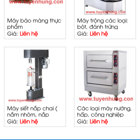
Máy báo màng thực
Máy trộng các loại:
phẩm
bột, đánh trứng
Giá:
Liên hệ
Giá:
Liên hệ
Máy siết nắp chai (
Các loại máy nướng,
nắm nhôm, nắp
hấp, công nghiệp
nhựa)
Giá:
Liên hệ
Giá:
Liên hệ